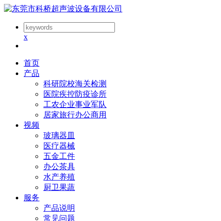
x
首页
产品
科研院校海关检测
医院疾控防疫诊所
工农企业事业军队
居家旅行办公商用
视频
玻璃器皿
医疗器械
五金工件
办公茶具
水产养殖
厨卫果蔬
服务
产品说明
常见问题