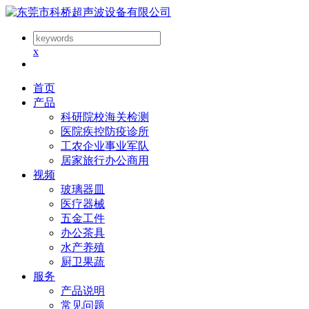
x
首页
产品
科研院校海关检测
医院疾控防疫诊所
工农企业事业军队
居家旅行办公商用
视频
玻璃器皿
医疗器械
五金工件
办公茶具
水产养殖
厨卫果蔬
服务
产品说明
常见问题