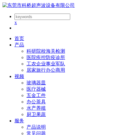
x
首页
产品
科研院校海关检测
医院疾控防疫诊所
工农企业事业军队
居家旅行办公商用
视频
玻璃器皿
医疗器械
五金工件
办公茶具
水产养殖
厨卫果蔬
服务
产品说明
常见问题