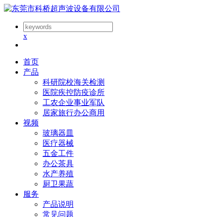
x
首页
产品
科研院校海关检测
医院疾控防疫诊所
工农企业事业军队
居家旅行办公商用
视频
玻璃器皿
医疗器械
五金工件
办公茶具
水产养殖
厨卫果蔬
服务
产品说明
常见问题