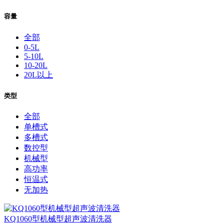
容量
全部
0-5L
5-10L
10-20L
20L以上
类型
全部
单槽式
多槽式
数控型
机械型
高功率
恒温式
无加热
KQ1060型机械型超声波清洗器