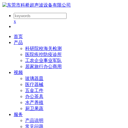
x
首页
产品
科研院校海关检测
医院疾控防疫诊所
工农企业事业军队
居家旅行办公商用
视频
玻璃器皿
医疗器械
五金工件
办公茶具
水产养殖
厨卫果蔬
服务
产品说明
常见问题