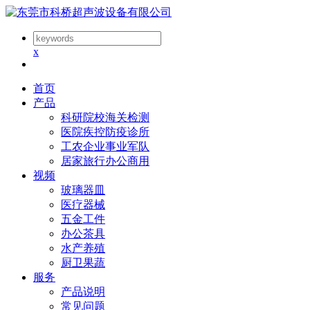
x
首页
产品
科研院校海关检测
医院疾控防疫诊所
工农企业事业军队
居家旅行办公商用
视频
玻璃器皿
医疗器械
五金工件
办公茶具
水产养殖
厨卫果蔬
服务
产品说明
常见问题