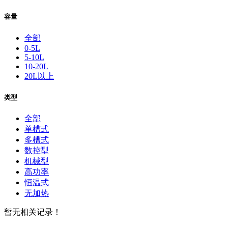
容量
全部
0-5L
5-10L
10-20L
20L以上
类型
全部
单槽式
多槽式
数控型
机械型
高功率
恒温式
无加热
暂无相关记录！